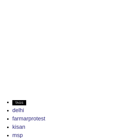
TAGS
delhi
farmarprotest
kisan
msp