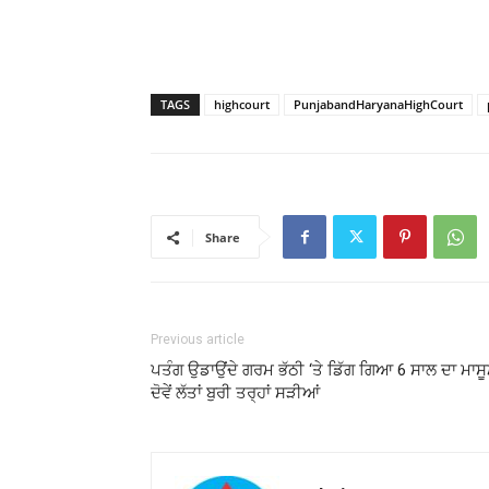
TAGS
highcourt
PunjabandHaryanaHighCourt
Share
Previous article
ਪਤੰਗ ਉਡਾਉਂਦੇ ਗਰਮ ਭੱਠੀ ‘ਤੇ ਡਿੱਗ ਗਿਆ 6 ਸਾਲ ਦਾ ਮਾਸੂ
ਦੋਵੇਂ ਲੱਤਾਂ ਬੁਰੀ ਤਰ੍ਹਾਂ ਸੜੀਆਂ