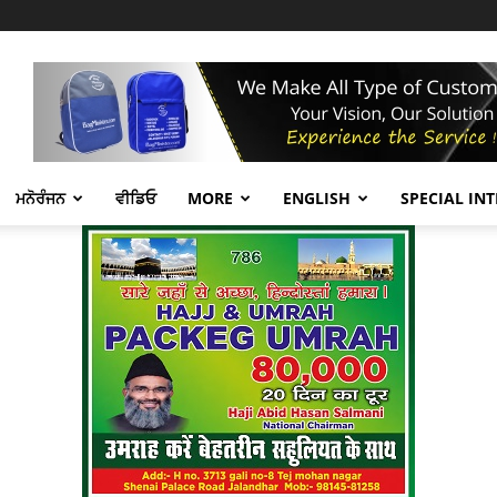
ਮਨੋਰੰਜਨ
ਵੀਡਿਓ
MORE
ENGLISH
SPECIAL IN