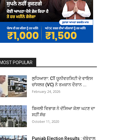
MOST POPULAR
ਲੁਧਿਆਣਾ: CT ਯੂਨੀਵਰਸਿਟੀ ਦੇ ਵਾਇਸ
ਚਾਂਸਲਰ (VC) ਨੇ ਰਮਜ਼ਾਨ ਦੌਰਾਨ ...
February 24, 2026
ਬਿਜਲੀ ਵਿਭਾਗ ਨੇ ਦੱਸਿਆ ਕੋਲਾ ਘਟਣ ਦਾ
ਸਹੀਂ ਸੱਚ
October 11, 2020
Punjab Election Results : ਚੱਬੇਵਾਲ