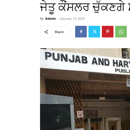
ਜੇਤੂ ਕੌਂਸਲਰ ਚੁੱਕਣਗੇ 
By
Admin
-
January 13, 2025
Share