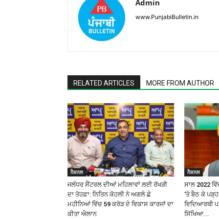
Admin
www.PunjabiBulletin.in
RELATED ARTICLES
MORE FROM AUTHOR
ਨੈਸ਼ਨਲ
ਨੈਸ਼ਨਲ
ਜਲੰਧਰ ਸੈਂਟਰਲ ਦੀਆਂ ਮਹਿਲਾਵਾਂ ਲਈ ਰੱਖੜੀ
ਸਾਲ 2022 ਵਿੱਚ
ਦਾ ਤੋਹਫ਼ਾ: ਨਿਤਿਨ ਕੋਹਲੀ ਨੇ ਅਗਲੇ ਛੇ
‘ਤੇ ਬੈਠ ਕੇ ਪੜ
ਮਹੀਨਿਆਂ ਵਿੱਚ ₹59 ਕਰੋੜ ਦੇ ਵਿਕਾਸ ਕਾਰਜਾਂ ਦਾ
ਵਿਦਿਆਰਥੀ ਪਰ 
ਕੀਤਾ ਐਲਾਨ
ਸਿੱਖਿਆ...