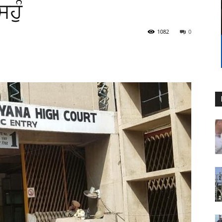
ਸਹੁੰ
1082
0