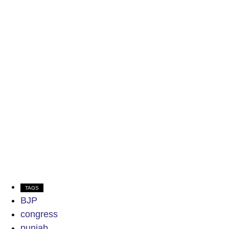
TAGS
BJP
congress
punjab