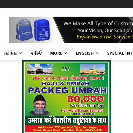
ਮਨੋਰੰਜਨ
ਵੀਡਿਓ
MORE
ENGLISH
SPECIAL IN