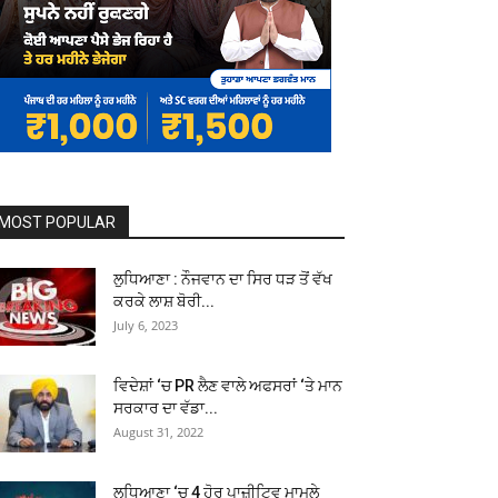
MOST POPULAR
ਲੁਧਿਆਣਾ : ਨੌਜਵਾਨ ਦਾ ਸਿਰ ਧੜ ਤੋਂ ਵੱਖ
ਕਰਕੇ ਲਾਸ਼ ਬੋਰੀ...
July 6, 2023
ਵਿਦੇਸ਼ਾਂ ‘ਚ PR ਲੈਣ ਵਾਲੇ ਅਫਸਰਾਂ ‘ਤੇ ਮਾਨ
ਸਰਕਾਰ ਦਾ ਵੱਡਾ...
August 31, 2022
ਲੁਧਿਆਣਾ ‘ਚ 4 ਹੋਰ ਪਾਜ਼ੀਟਿਵ ਮਾਮਲੇ