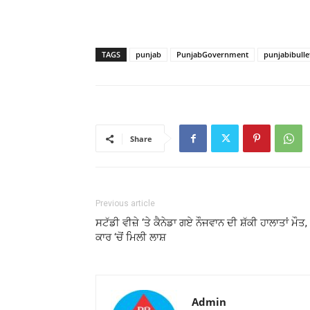
TAGS
punjab
PunjabGovernment
punjabibulle
Share
Previous article
ਸਟੱਡੀ ਵੀਜ਼ੇ ‘ਤੇ ਕੈਨੇਡਾ ਗਏ ਨੌਜਵਾਨ ਦੀ ਸ਼ੱਕੀ ਹਾਲਾਤਾਂ ਮੌਤ,
ਕਾਰ ‘ਚੋਂ ਮਿਲੀ ਲਾਸ਼
Admin