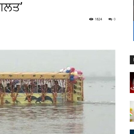
ਗਲਤ’
1824
0