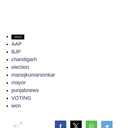
TAGS
AAP
BJP
chandigarh
election
manojkumarsonkar
mayor
punjabnews
VOTING
won