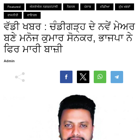
Featured
ਐਸਏਐਸ ਨਗਰ/ਮੋਹਾਲੀ
ਨੈਸ਼ਨਲ
ਪੰਜਾਬ
ਮੀਡੀਆ
ਮੁੱਖ ਖਬਰਾਂ
ਰਾਜਨੀਤੀ
ਵਾਇਰਲ
ਵੱਡੀ ਖਬਰ : ਚੰਡੀਗੜ੍ਹ ਦੇ ਨਵੇਂ ਮੇਅਰ
ਬਣੇ ਮਨੋਜ ਕੁਮਾਰ ਸੋਨਕਰ, ਭਾਜਪਾ ਨੇ
ਫਿਰ ਮਾਰੀ ਬਾਜ਼ੀ
Admin