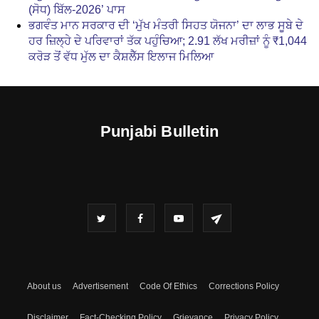
(ਸੋਧ) ਬਿੱਲ-2026’ ਪਾਸ
ਭਗਵੰਤ ਮਾਨ ਸਰਕਾਰ ਦੀ ‘ਮੁੱਖ ਮੰਤਰੀ ਸਿਹਤ ਯੋਜਨਾ’ ਦਾ ਲਾਭ ਸੂਬੇ ਦੇ
ਹਰ ਜ਼ਿਲ੍ਹੇ ਦੇ ਪਰਿਵਾਰਾਂ ਤੱਕ ਪਹੁੰਚਿਆ; 2.91 ਲੱਖ ਮਰੀਜ਼ਾਂ ਨੂੰ ₹1,044
ਕਰੋੜ ਤੋਂ ਵੱਧ ਮੁੱਲ ਦਾ ਕੈਸ਼ਲੈੱਸ ਇਲਾਜ ਮਿਲਿਆ
Punjabi Bulletin
About us
Advertisement
Code Of Ethics
Corrections Policy
Disclaimer
Fact-Checking Policy
Grievance
Privacy Policy