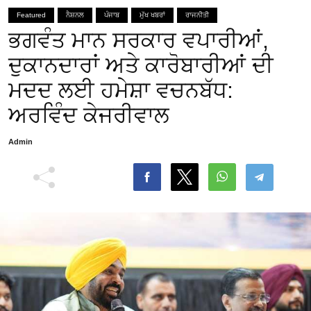
Featured
ਨੈਸ਼ਨਲ
ਪੰਜਾਬ
ਮੁੱਖ ਖਬਰਾਂ
ਰਾਜਨੀਤੀ
ਭਗਵੰਤ ਮਾਨ ਸਰਕਾਰ ਵਪਾਰੀਆਂ,
ਦੁਕਾਨਦਾਰਾਂ ਅਤੇ ਕਾਰੋਬਾਰੀਆਂ ਦੀ
ਮਦਦ ਲਈ ਹਮੇਸ਼ਾ ਵਚਨਬੱਧ:
ਅਰਵਿੰਦ ਕੇਜਰੀਵਾਲ
Admin