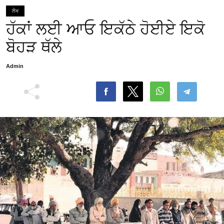
ਲੇਖ
ਹੱਕਾਂ ਲਈ ਆਓ ਇਕੱਠੇ ਹੋਈਏ ਇਕੋ
ਬੋਹੜ ਥੱਲੇ
Admin