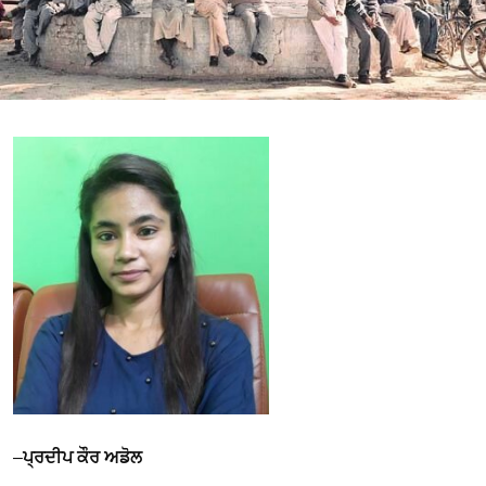
–
ਪ੍ਰਦੀਪ ਕੌਰ ਅਡੋਲ