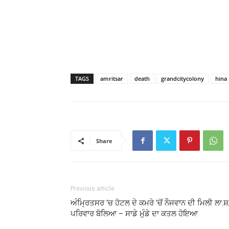
TAGS
amritsar
death
grandcitycolony
hina
Share
Previous article
ਅੰਮ੍ਰਿਤਸਰ ‘ਚ ਹੋਟਲ ਦੇ ਕਮਰੇ ‘ਚੋਂ ਨੌਜਵਾਨ ਦੀ ਮਿਲੀ ਲਾ.ਸ਼
ਪਰਿਵਾਰ ਬੋਲਿਆ – ਸਾਡੇ ਮੁੰਡੇ ਦਾ ਕਤਲ ਹੋਇਆ