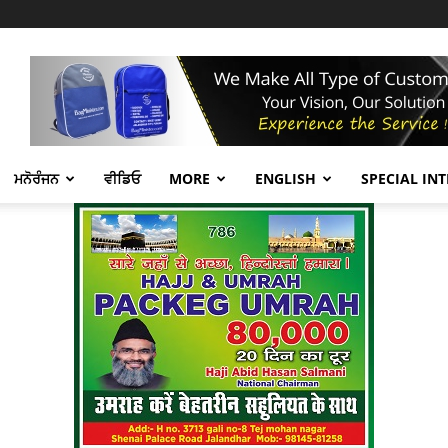
ਮਨੋਰੰਜਨ
ਵੀਡਿਓ
MORE
ENGLISH
SPECIAL IN