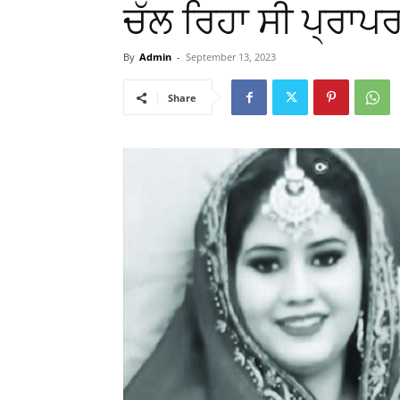
ਚੱਲ ਰਿਹਾ ਸੀ ਪ੍ਰਾਪ
By
Admin
-
September 13, 2023
Share