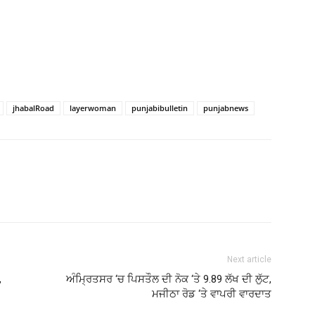
jhabalRoad
layerwoman
punjabibulletin
punjabnews
Next article
,
ਅੰਮ੍ਰਿਤਸਰ ‘ਚ ਪਿਸਤੌਲ ਦੀ ਨੋਕ ‘ਤੇ 9.89 ਲੱਖ ਦੀ ਲੁੱਟ,
ਮਜੀਠਾ ਰੋਡ ‘ਤੇ ਵਾਪਰੀ ਵਾਰਦਾਤ