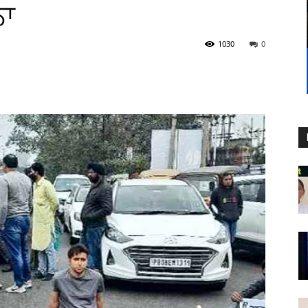
ਨਾ
1030
0