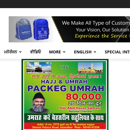
ਮਨੋਰੰਜਨ
ਵੀਡਿਓ
MORE
ENGLISH
SPECIAL IN