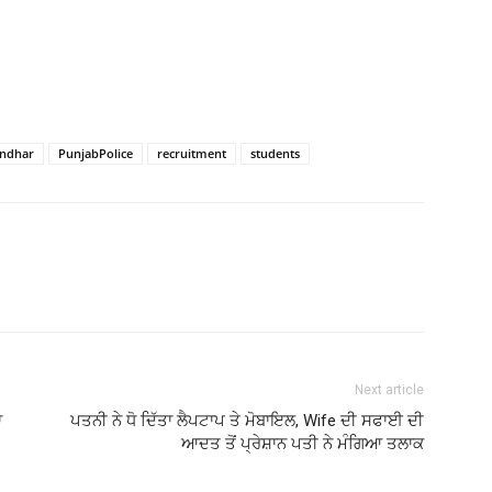
andhar
PunjabPolice
recruitment
students
Next article
ਾ
ਪਤਨੀ ਨੇ ਧੋ ਦਿੱਤਾ ਲੈਪਟਾਪ ਤੇ ਮੋਬਾਇਲ, Wife ਦੀ ਸਫਾਈ ਦੀ
ਆਦਤ ਤੋਂ ਪ੍ਰੇਸ਼ਾਨ ਪਤੀ ਨੇ ਮੰਗਿਆ ਤਲਾਕ