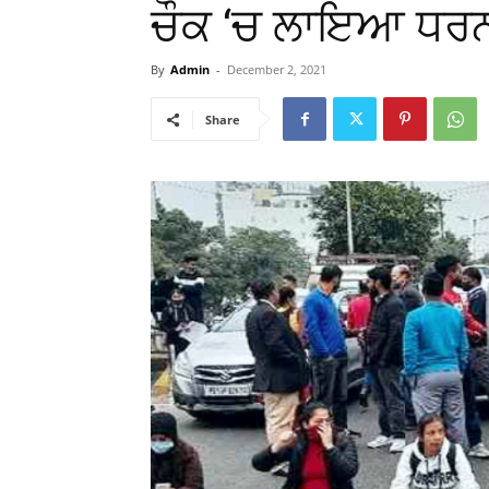
ਚੌਕ ‘ਚ ਲਾਇਆ ਧਰ
By
Admin
-
December 2, 2021
Share