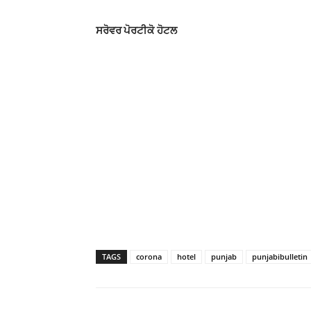
ਸਰੋਵਰ ਪੋਰਟੀਕੋ
ਹੋਟਲ
TAGS
corona
hotel
punjab
punjabibulletin