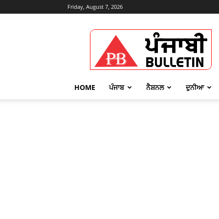
Friday, August 7, 2026
Punjabi
Bulletin
HOME
ਪੰਜਾਬ
ਨੈਸ਼ਨਲ
ਦੁਨੀਆ