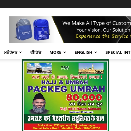
ਮਨੋਰੰਜਨ
ਵੀਡਿਓ
MORE
ENGLISH
SPECIAL IN