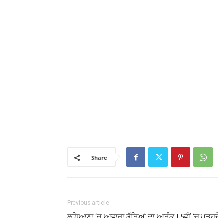
Share
Previous article
ਲੁਧਿਆਣਾ ‘ਚ ਆਵਾਰਾ ਕੁੱਤਿਆਂ ਦਾ ਆਤੰਕ ! 5ਵੀਂ ‘ਚ ਪੜ੍ਹਦ