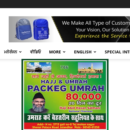
ਮਨੋਰੰਜਨ
ਵੀਡਿਓ
MORE
ENGLISH
SPECIAL IN