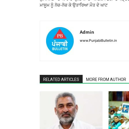
ਮਾਸੂਮ ਨੂੰ ਨੋਚ-ਨੋਚ ਕੇ ਉਤਾਰਿਆ ਮੌਤ ਦੇ ਘਾਟ
Admin
www.PunjabiBulletin.in
RELATED ARTICLES
MORE FROM AUTHOR