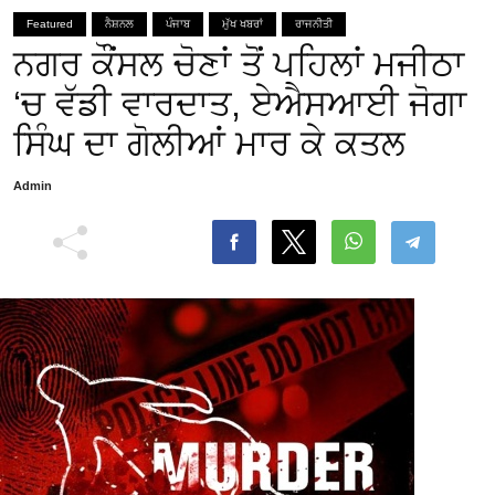
Featured
ਨੈਸ਼ਨਲ
ਪੰਜਾਬ
ਮੁੱਖ ਖਬਰਾਂ
ਰਾਜਨੀਤੀ
ਨਗਰ ਕੌਂਸਲ ਚੋਣਾਂ ਤੋਂ ਪਹਿਲਾਂ ਮਜੀਠਾ
‘ਚ ਵੱਡੀ ਵਾਰਦਾਤ, ਏਐਸਆਈ ਜੋਗਾ
ਸਿੰਘ ਦਾ ਗੋਲੀਆਂ ਮਾਰ ਕੇ ਕਤਲ
Admin