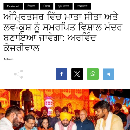
Featured
ਨੈਸ਼ਨਲ
ਪੰਜਾਬ
ਮੁੱਖ ਖਬਰਾਂ
ਰਾਜਨੀਤੀ
ਅੰਮ੍ਰਿਤਸਰ ਵਿੱਚ ਮਾਤਾ ਸੀਤਾ ਅਤੇ
ਲਵ-ਕੁਸ਼ ਨੂੰ ਸਮਰਪਿਤ ਵਿਸ਼ਾਲ ਮੰਦਰ
ਬਣਾਇਆ ਜਾਵੇਗਾ: ਅਰਵਿੰਦ
ਕੇਜਰੀਵਾਲ
Admin