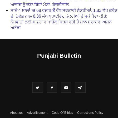
ਆਵਾਜ਼ ਨੂੰ ਦਬਾ ਰਿਹਾ ਮੇਟਾ- ਕੇਜਰੀਵਾਲ
ਸਾਢੇ 4 ਸਾਲਾਂ ‘ਚ 68 ਹਜ਼ਾਰ ਤੋਂ ਵੱਧ ਸਰਕਾਰੀ ਨੌਕਰੀਆਂ, 1.83 ਲੱਖ ਕਰੋੜ
ਦੇ ਨਿਵੇਸ਼ ਨਾਲ 6.36 ਲੱਖ ਪ੍ਰਾਈਵੇਟ ਨੌਕਰੀਆਂ ਦੇ ਮੌਕੇ ਪੈਦਾ ਕੀਤੇ:
ਨੌਜਵਾਨਾਂ ਲਈ ਸਾਜ਼ਗਾਰ ਮਾਹੌਲ ਸਿਰਜ ਰਹੀ ਹੈ ਮਾਨ ਸਰਕਾਰ: ਅਮਨ
ਅਰੋੜਾ
Punjabi Bulletin
About us
Advertisement
Code Of Ethics
Corrections Policy