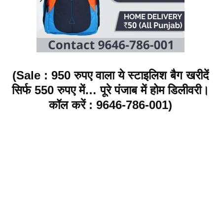
(
Sale
: 950 रुपए वाला ये स्टाइलिश बैग खरीदें
सिर्फ 550 रुपए में… पूरे पंजाब में होम डिलीवरी।
कॉल करें : 9646-786-001)