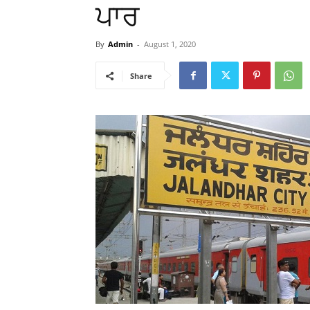
ਪਾਰ
By
Admin
-
August 1, 2020
Share