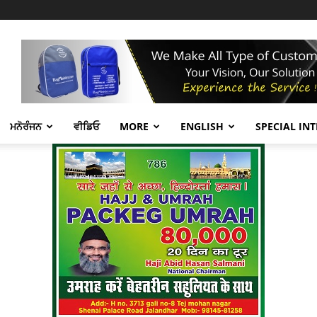
ਮਨੋਰੰਜਨ
ਵੀਡਿਓ
MORE
ENGLISH
SPECIAL IN