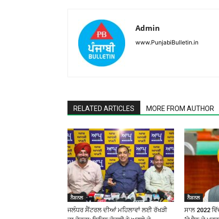
Admin
www.PunjabiBulletin.in
RELATED ARTICLES
MORE FROM AUTHOR
ਨੈਸ਼ਨਲ
ਨੈਸ਼ਨਲ
ਜਲੰਧਰ ਸੈਂਟਰਲ ਦੀਆਂ ਮਹਿਲਾਵਾਂ ਲਈ ਰੱਖੜੀ
ਸਾਲ 2022 ਵਿੱਚ