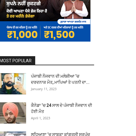
MOST POPULAR
ਪੰਜਾਬੀ ਨੌਜਵਾਨ ਦੀ ਮਲੇਸ਼ੀਆ ‘ਚ
ਦਰਦਨਾਕ ਮੌਤ, ਮਾਪਿਆਂ ਤੇ ਪਤਨੀ ਦਾ...
January 11, 2023
ਕੈਨੇਡਾ ‘ਚ 24 ਸਾਲ ਦੇ ਪੰਜਾਬੀ ਨੌਜਵਾਨ ਦੀ
ਹੋਈ ਮੌਤ
April 1, 2023
ਲੁਧਿਆਣਾ ‘ਚ ਸਾਬਕਾ ਕਾਂਗਰਸੀ ਸਰਪੰਚ