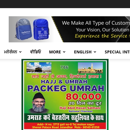
ਮਨੋਰੰਜਨ
ਵੀਡਿਓ
MORE
ENGLISH
SPECIAL IN