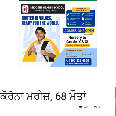
ਕੋਰੋਨਾ ਮਰੀਜ਼, 68 ਮੌਤਾਂ
934
0