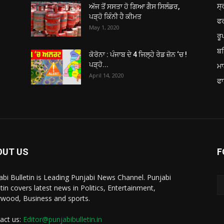
ਸ੍
ਅੱਜ ਤੋਂ ਸਸਤਾ ਹੋ ਗਿਆ ਗੈਸ ਸਿਲੰਡਰ,
ਪੜ੍ਹੋ ਕਿੰਨੀ ਹੈ ਕੀਮਤ
ਫ
May 1, 2020
ਰ
ਬਠ
ਕੋਰੋਨਾ : ਪੰਜਾਬ ਦੇ 4 ਜਿਲ੍ਹੇ ਰੇਡ ਜ਼ੋਨ ‘ਚ !
ਪੜ੍ਹੋ...
ਮਾ
April 14, 2020
ਫਾ
OUT US
F
abi Bulletin is Leading Punjabi News Channel. Punjabi
etin covers latest news in Politics, Entertainment,
ywood, Business and sports.
act us:
Editor@punjabibulletin.in