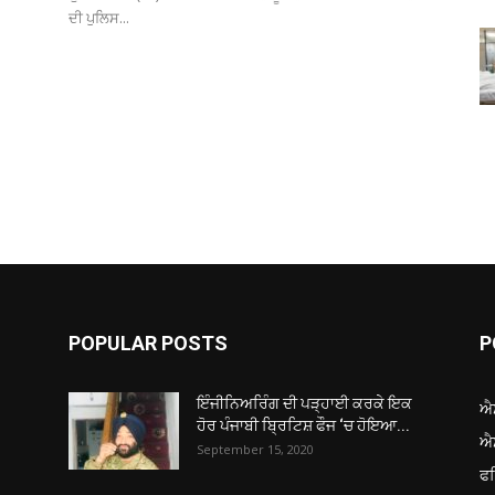
ਦੀ ਪੁਲਿਸ...
POPULAR POSTS
P
ਇੰਜੀਨਿਅਰਿੰਗ ਦੀ ਪੜ੍ਹਾਈ ਕਰਕੇ ਇਕ
ਐ
ਹੋਰ ਪੰਜਾਬੀ ਬ੍ਰਿਟਿਸ਼ ਫੌਜ ‘ਚ ਹੋਇਆ...
ਐ
September 15, 2020
ਫ