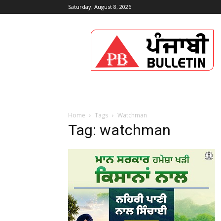
Saturday, August 8, 2026
Punjabi
Bulletin
Home
Tags
Watchman
Tag: watchman