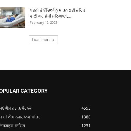
ਪਤਨੀ ਤੇ ਬੱਚਿਆਂ ਨੂੰ ਮਾਰਨ ਲਈ ਜ਼ਹਿਰ
ਵਾਲੀ ਘਰੇ ਭੇਜੀ ਮਠਿਆਈ,...
February 12, 2023
Load more
OPULAR CATEGORY
ਸਏਐਸ ਨਗਰ/ਮੋਹਾਲੀ
4553
ਸ ਬੀ ਐਸ ਨਗਰ/ਨਵਾਂਸ਼ਹਿਰ
1380
ਤਿਹਗੜ੍ਹ ਸਾਹਿਬ
1251