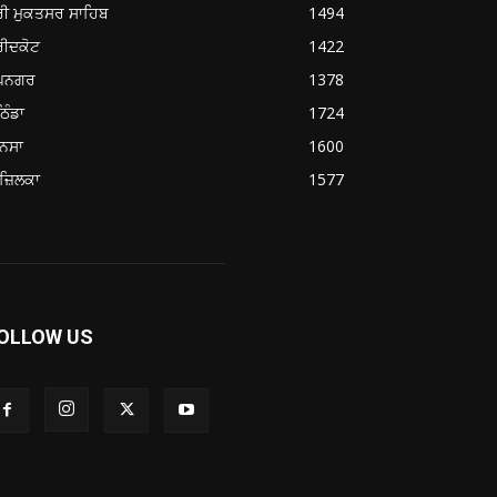
ਰੀ ਮੁਕਤਸਰ ਸਾਹਿਬ
1494
ਰੀਦਕੋਟ
1422
ੂਪਨਗਰ
1378
ਿੰਡਾ
1724
ਨਸਾ
1600
ਜ਼ਿਲਕਾ
1577
OLLOW US