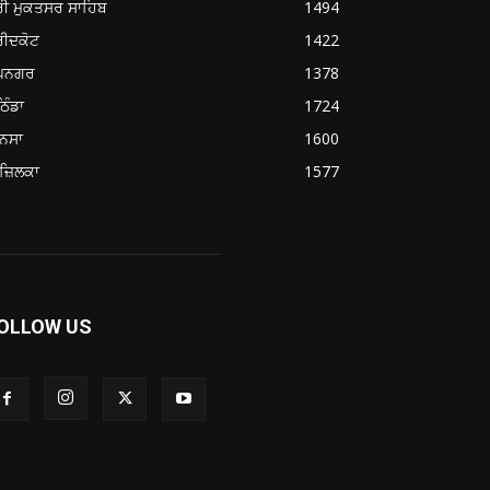
ਰੀ ਮੁਕਤਸਰ ਸਾਹਿਬ
1494
ਰੀਦਕੋਟ
1422
ੂਪਨਗਰ
1378
ਿੰਡਾ
1724
ਨਸਾ
1600
ਜ਼ਿਲਕਾ
1577
OLLOW US