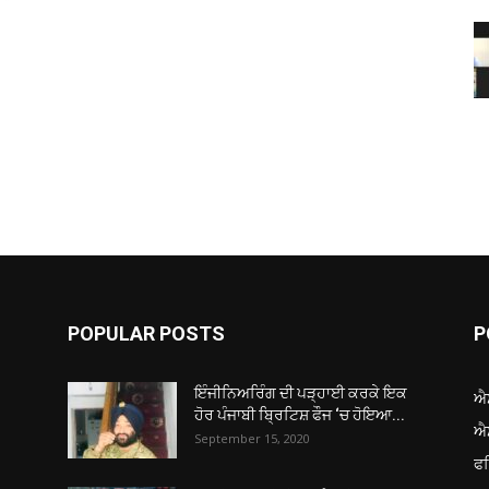
POPULAR POSTS
P
ਇੰਜੀਨਿਅਰਿੰਗ ਦੀ ਪੜ੍ਹਾਈ ਕਰਕੇ ਇਕ
ਐ
ਹੋਰ ਪੰਜਾਬੀ ਬ੍ਰਿਟਿਸ਼ ਫੌਜ ‘ਚ ਹੋਇਆ...
ਐ
September 15, 2020
ਫ