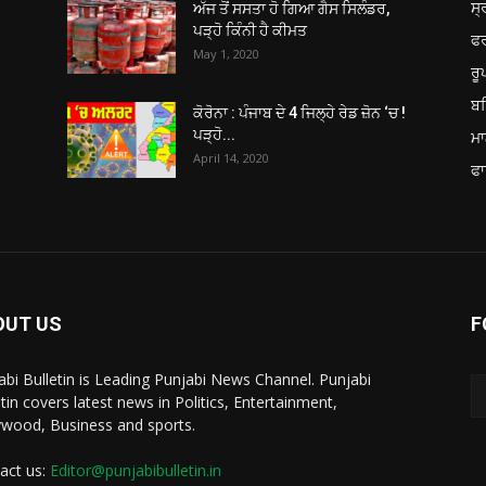
ਸ੍
ਅੱਜ ਤੋਂ ਸਸਤਾ ਹੋ ਗਿਆ ਗੈਸ ਸਿਲੰਡਰ,
ਪੜ੍ਹੋ ਕਿੰਨੀ ਹੈ ਕੀਮਤ
ਫ
May 1, 2020
ਰ
ਬਠ
ਕੋਰੋਨਾ : ਪੰਜਾਬ ਦੇ 4 ਜਿਲ੍ਹੇ ਰੇਡ ਜ਼ੋਨ ‘ਚ !
ਪੜ੍ਹੋ...
ਮਾ
April 14, 2020
ਫਾ
OUT US
F
abi Bulletin is Leading Punjabi News Channel. Punjabi
etin covers latest news in Politics, Entertainment,
ywood, Business and sports.
act us:
Editor@punjabibulletin.in