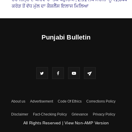
ਕਰੋੜ ਤੋਂ ਵੱਧ ਮੁੱਲ ਦਾ ਕੈਸ਼ਲੈੱਸ ਇਲਾਜ ਮਿਲਿਆ
Punjabi Bulletin
About us
Advertisement
Code Of Ethics
Corrections Policy
Disclaimer
Fact-Checking Policy
Grievance
Privacy Policy
All Rights Reserved
|
View Non-AMP Version