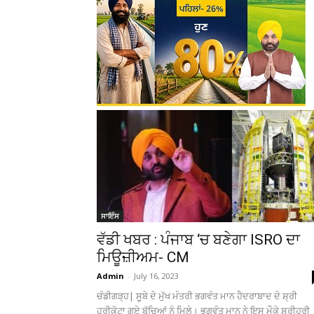
ਸਾਇੰਸ
ਵੱਡੀ ਖਬਰ : ਪੰਜਾਬ ‘ਚ ਬਣੇਗਾ ISRO ਦਾ
ਮਿਊਜ਼ੀਅਮ- CM
Admin
-
July 16, 2023
ਚੰਡੀਗੜ੍ਹ| ਸੂਬੇ ਦੇ ਮੁੱਖ ਮੰਤਰੀ ਭਗਵੰਤ ਮਾਨ ਹੈਦਰਾਬਾਦ ਦੇ ਸ਼੍ਰੀ
ਹਰੀਕੋਟਾ ਗਏ ਬੱਚਿਆਂ ਨੂੰ ਮਿਲੇ। ਭਗਵੰਤ ਮਾਨ ਨੇ ਇਸ ਮੌਕੇ ਸ਼੍ਰੀਹਰੀ