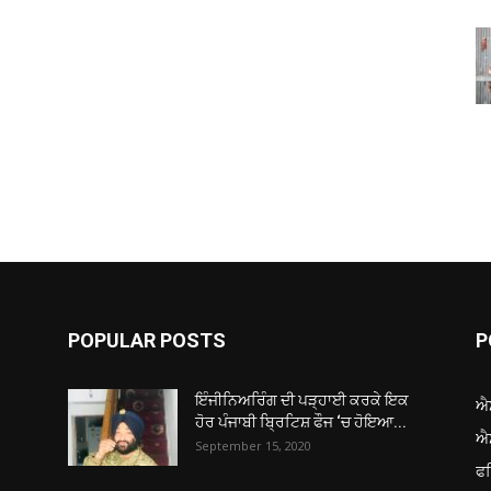
POPULAR POSTS
P
ਇੰਜੀਨਿਅਰਿੰਗ ਦੀ ਪੜ੍ਹਾਈ ਕਰਕੇ ਇਕ
ਐ
ਹੋਰ ਪੰਜਾਬੀ ਬ੍ਰਿਟਿਸ਼ ਫੌਜ ‘ਚ ਹੋਇਆ...
ਐ
September 15, 2020
ਫ