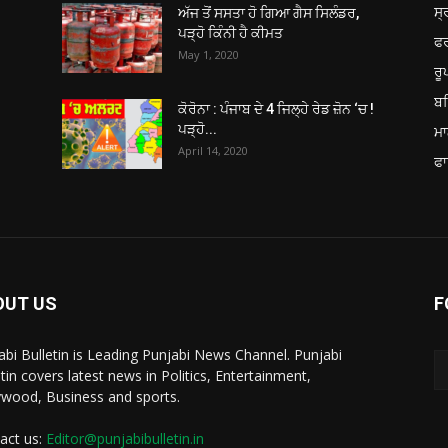
ਸ੍
ਅੱਜ ਤੋਂ ਸਸਤਾ ਹੋ ਗਿਆ ਗੈਸ ਸਿਲੰਡਰ,
ਪੜ੍ਹੋ ਕਿੰਨੀ ਹੈ ਕੀਮਤ
ਫ
May 1, 2020
ਰ
ਬਠ
ਕੋਰੋਨਾ : ਪੰਜਾਬ ਦੇ 4 ਜਿਲ੍ਹੇ ਰੇਡ ਜ਼ੋਨ ‘ਚ !
ਪੜ੍ਹੋ...
ਮਾ
April 14, 2020
ਫਾ
OUT US
F
abi Bulletin is Leading Punjabi News Channel. Punjabi
etin covers latest news in Politics, Entertainment,
ywood, Business and sports.
act us:
Editor@punjabibulletin.in