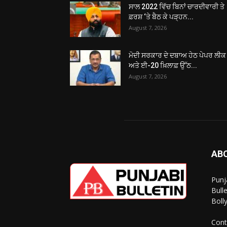
ਸਾਲ 2022 ਵਿੱਚ ਬਿਨਾਂ ਚਾਰਦੀਵਾਰੀ ਤੇ
ਫ਼ਰਸ਼ ‘ਤੇ ਬੈਠ ਕੇ ਪੜ੍ਹਨ...
August 7, 2026
ਮੋਦੀ ਸਰਕਾਰ ਦੇ ਦਬਾਅ ਹੇਠ ਪੇਪਰ ਲੀਕ
ਅਤੇ ਈ-20 ਖ਼ਿਲਾਫ਼ ਉੱਠ...
August 7, 2026
AB
Punj
Bull
Boll
Cont