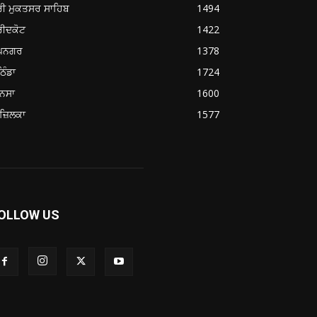
ਰੀ ਮੁਕਤਸਰ ਸਾਹਿਬ
1494
ਰੀਦਕੋਟ
1422
ੂਪਨਗਰ
1378
ਿੰਡਾ
1724
ਨਸਾ
1600
ਜ਼ਿਲਕਾ
1577
OLLOW US