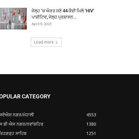
ਜੇਲ੍ਹ ‘ਚ ਔਰਤ ਸਣੇ 44 ਕੈਦੀ ਮਿਲੇ ‘HIV’
ਪਾਜ਼ੀਟਿਵ, ਜੇਲ੍ਹ ਪ੍ਰਸ਼ਾਸਨ...
April 9, 2023
Load more
OPULAR CATEGORY
ਸਏਐਸ ਨਗਰ/ਮੋਹਾਲੀ
4553
ਸ ਬੀ ਐਸ ਨਗਰ/ਨਵਾਂਸ਼ਹਿਰ
1380
ਤਿਹਗੜ੍ਹ ਸਾਹਿਬ
1251