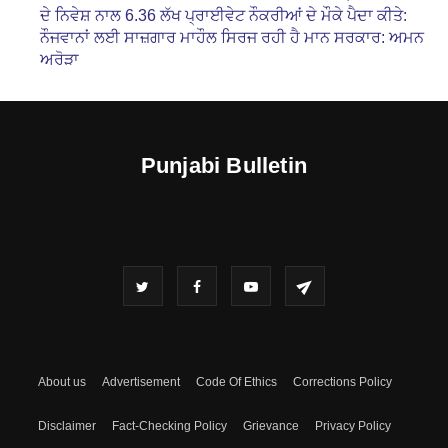
ਦੇ ਨਿਵੇਸ਼ ਨਾਲ 6.36 ਲੱਖ ਪ੍ਰਾਈਵੇਟ ਨੌਕਰੀਆਂ ਦੇ ਮੌਕੇ ਪੈਦਾ ਕੀਤੇ:
ਨੌਜਵਾਨਾਂ ਲਈ ਸਾਜ਼ਗਾਰ ਮਾਹੌਲ ਸਿਰਜ ਰਹੀ ਹੈ ਮਾਨ ਸਰਕਾਰ: ਅਮਨ
ਅਰੋੜਾ
Punjabi Bulletin
About us
Advertisement
Code Of Ethics
Corrections Policy
Disclaimer
Fact-Checking Policy
Grievance
Privacy Policy