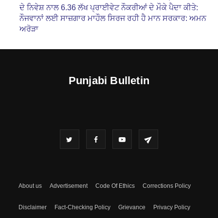
ਦੇ ਨਿਵੇਸ਼ ਨਾਲ 6.36 ਲੱਖ ਪ੍ਰਾਈਵੇਟ ਨੌਕਰੀਆਂ ਦੇ ਮੌਕੇ ਪੈਦਾ ਕੀਤੇ:
ਨੌਜਵਾਨਾਂ ਲਈ ਸਾਜ਼ਗਾਰ ਮਾਹੌਲ ਸਿਰਜ ਰਹੀ ਹੈ ਮਾਨ ਸਰਕਾਰ: ਅਮਨ
ਅਰੋੜਾ
Punjabi Bulletin
About us
Advertisement
Code Of Ethics
Corrections Policy
Disclaimer
Fact-Checking Policy
Grievance
Privacy Policy