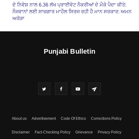
ਦੇ ਨਿਵੇਸ਼ ਨਾਲ 6.36 ਲੱਖ ਪ੍ਰਾਈਵੇਟ ਨੌਕਰੀਆਂ ਦੇ ਮੌਕੇ ਪੈਦਾ ਕੀਤੇ:
ਨੌਜਵਾਨਾਂ ਲਈ ਸਾਜ਼ਗਾਰ ਮਾਹੌਲ ਸਿਰਜ ਰਹੀ ਹੈ ਮਾਨ ਸਰਕਾਰ: ਅਮਨ
ਅਰੋੜਾ
Punjabi Bulletin
About us
Advertisement
Code Of Ethics
Corrections Policy
Disclaimer
Fact-Checking Policy
Grievance
Privacy Policy