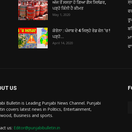
ਸ੍
ਅੱਜ ਤੋਂ ਸਸਤਾ ਹੋ ਗਿਆ ਗੈਸ ਸਿਲੰਡਰ,
ਪੜ੍ਹੋ ਕਿੰਨੀ ਹੈ ਕੀਮਤ
ਫ
May 1, 2020
ਰ
ਬਠ
ਕੋਰੋਨਾ : ਪੰਜਾਬ ਦੇ 4 ਜਿਲ੍ਹੇ ਰੇਡ ਜ਼ੋਨ ‘ਚ !
ਪੜ੍ਹੋ...
ਮਾ
April 14, 2020
ਫਾ
OUT US
F
abi Bulletin is Leading Punjabi News Channel. Punjabi
etin covers latest news in Politics, Entertainment,
ywood, Business and sports.
act us:
Editor@punjabibulletin.in