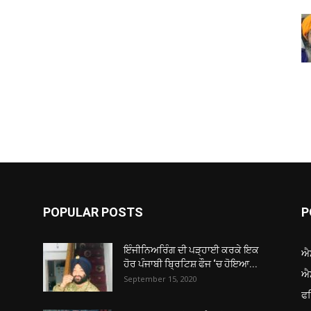
POPULAR POSTS
P
ਇੰਜੀਨਿਅਰਿੰਗ ਦੀ ਪੜ੍ਹਾਈ ਕਰਕੇ ਇਕ
ਐ
ਹੋਰ ਪੰਜਾਬੀ ਬ੍ਰਿਟਿਸ਼ ਫੌਜ ‘ਚ ਹੋਇਆ...
ਐ
September 15, 2020
ਫ