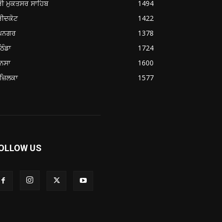
ਰੀ ਮੁਕਤਸਰ ਸਾਹਿਬ
1494
ਰੀਦਕੋਟ
1422
ੂਪਨਗਰ
1378
ਿੰਡਾ
1724
ਨਸਾ
1600
ਜ਼ਿਲਕਾ
1577
OLLOW US