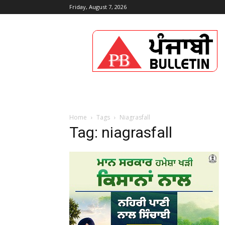
Friday, August 7, 2026
Punjabi
Bulletin
Home
Tags
Niagrasfall
Tag: niagrasfall