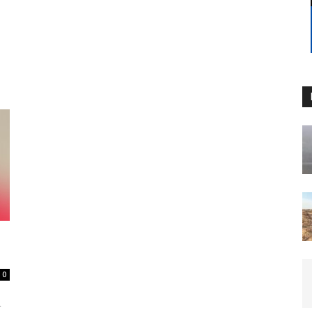
0
।
ੀ