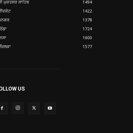
ਰੀ ਮੁਕਤਸਰ ਸਾਹਿਬ
1494
ਰੀਦਕੋਟ
1422
ੂਪਨਗਰ
1378
ਿੰਡਾ
1724
ਨਸਾ
1600
ਜ਼ਿਲਕਾ
1577
OLLOW US