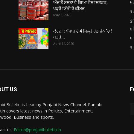
ਸ੍
ਅੱਜ ਤੋਂ ਸਸਤਾ ਹੋ ਗਿਆ ਗੈਸ ਸਿਲੰਡਰ,
ਪੜ੍ਹੋ ਕਿੰਨੀ ਹੈ ਕੀਮਤ
ਫ
May 1, 2020
ਰ
ਬਠ
ਕੋਰੋਨਾ : ਪੰਜਾਬ ਦੇ 4 ਜਿਲ੍ਹੇ ਰੇਡ ਜ਼ੋਨ ‘ਚ !
ਪੜ੍ਹੋ...
ਮਾ
April 14, 2020
ਫਾ
OUT US
F
abi Bulletin is Leading Punjabi News Channel. Punjabi
etin covers latest news in Politics, Entertainment,
ywood, Business and sports.
act us:
Editor@punjabibulletin.in