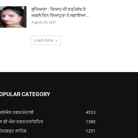
ਲੁਧਿਆਣਾ : ਵਿਆਹ ਦੀ ਵਰ੍ਹੇਗੰਢ ਦੇ
ਅਗਲੇ ਦਿਨ ਵਿਆਹੁਤਾ ਨੇ ਲਗਾਇਆ...
August 26, 2021
Load more
OPULAR CATEGORY
ਸਏਐਸ ਨਗਰ/ਮੋਹਾਲੀ
4553
ਸ ਬੀ ਐਸ ਨਗਰ/ਨਵਾਂਸ਼ਹਿਰ
1380
ਤਿਹਗੜ੍ਹ ਸਾਹਿਬ
1251