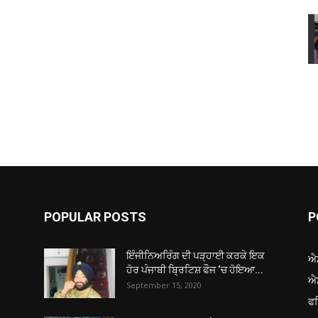
POPULAR POSTS
P
ਇੰਜੀਨਿਅਰਿੰਗ ਦੀ ਪੜ੍ਹਾਈ ਕਰਕੇ ਇਕ
ਐ
ਹੋਰ ਪੰਜਾਬੀ ਬ੍ਰਿਟਿਸ਼ ਫੌਜ ‘ਚ ਹੋਇਆ...
ਐ
September 15, 2020
ਫ