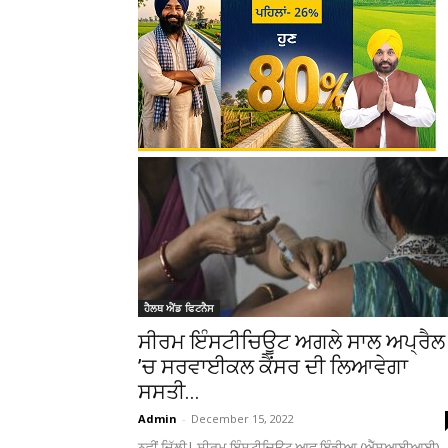
ਹੈਲਥ ਐਂਡ ਫਿਟਨੈਸ
ਸੀਰਮ ਇੰਸਟੀਚਿਊਟ ਅਗਲੇ ਸਾਲ ਅਪ੍ਰੈਲ
’ਚ ਸਰਵਾਈਕਲ ਕੈਂਸਰ ਦੀ ਲਿਆਵੇਗਾ
ਸਸਤੀ...
Admin
-
December 15, 2022
ਨਵੀਂ ਦਿੱਲੀ| ਸੀਰਮ ਇੰਸਟੀਚਿਊਟ ਆਫ ਇੰਡੀਆ (ਐੱਸਆਈਆਈ)