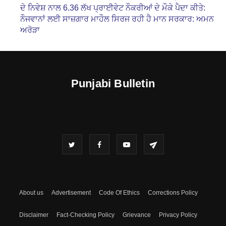
ਦੇ ਨਿਵੇਸ਼ ਨਾਲ 6.36 ਲੱਖ ਪ੍ਰਾਈਵੇਟ ਨੌਕਰੀਆਂ ਦੇ ਮੌਕੇ ਪੈਦਾ ਕੀਤੇ:
ਨੌਜਵਾਨਾਂ ਲਈ ਸਾਜ਼ਗਾਰ ਮਾਹੌਲ ਸਿਰਜ ਰਹੀ ਹੈ ਮਾਨ ਸਰਕਾਰ: ਅਮਨ
ਅਰੋੜਾ
Punjabi Bulletin
About us
Advertisement
Code Of Ethics
Corrections Policy
Disclaimer
Fact-Checking Policy
Grievance
Privacy Policy