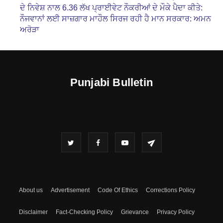
ਦੇ ਨਿਵੇਸ਼ ਨਾਲ 6.36 ਲੱਖ ਪ੍ਰਾਈਵੇਟ ਨੌਕਰੀਆਂ ਦੇ ਮੌਕੇ ਪੈਦਾ ਕੀਤੇ:
ਨੌਜਵਾਨਾਂ ਲਈ ਸਾਜ਼ਗਾਰ ਮਾਹੌਲ ਸਿਰਜ ਰਹੀ ਹੈ ਮਾਨ ਸਰਕਾਰ: ਅਮਨ
ਅਰੋੜਾ
Punjabi Bulletin
About us
Advertisement
Code Of Ethics
Corrections Policy
Disclaimer
Fact-Checking Policy
Grievance
Privacy Policy