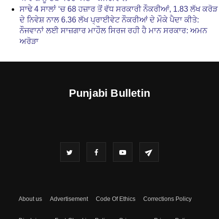
ਸਾਢੇ 4 ਸਾਲਾਂ ‘ਚ 68 ਹਜ਼ਾਰ ਤੋਂ ਵੱਧ ਸਰਕਾਰੀ ਨੌਕਰੀਆਂ, 1.83 ਲੱਖ ਕਰੋੜ
ਦੇ ਨਿਵੇਸ਼ ਨਾਲ 6.36 ਲੱਖ ਪ੍ਰਾਈਵੇਟ ਨੌਕਰੀਆਂ ਦੇ ਮੌਕੇ ਪੈਦਾ ਕੀਤੇ:
ਨੌਜਵਾਨਾਂ ਲਈ ਸਾਜ਼ਗਾਰ ਮਾਹੌਲ ਸਿਰਜ ਰਹੀ ਹੈ ਮਾਨ ਸਰਕਾਰ: ਅਮਨ
ਅਰੋੜਾ
Punjabi Bulletin
About us
Advertisement
Code Of Ethics
Corrections Policy