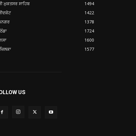
ਰੀ ਮੁਕਤਸਰ ਸਾਹਿਬ
1494
ਰੀਦਕੋਟ
1422
ੂਪਨਗਰ
1378
ਿੰਡਾ
1724
ਨਸਾ
1600
ਜ਼ਿਲਕਾ
1577
OLLOW US