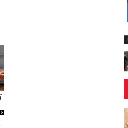
ਥੀ
0
਼