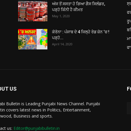
ਸ੍
ਅੱਜ ਤੋਂ ਸਸਤਾ ਹੋ ਗਿਆ ਗੈਸ ਸਿਲੰਡਰ,
ਪੜ੍ਹੋ ਕਿੰਨੀ ਹੈ ਕੀਮਤ
ਫ
May 1, 2020
ਰ
ਬਠ
ਕੋਰੋਨਾ : ਪੰਜਾਬ ਦੇ 4 ਜਿਲ੍ਹੇ ਰੇਡ ਜ਼ੋਨ ‘ਚ !
ਪੜ੍ਹੋ...
ਮਾ
April 14, 2020
ਫਾ
OUT US
F
abi Bulletin is Leading Punjabi News Channel. Punjabi
etin covers latest news in Politics, Entertainment,
ywood, Business and sports.
act us:
Editor@punjabibulletin.in