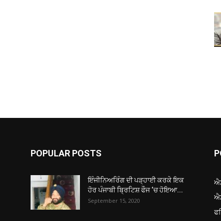
POPULAR POSTS
P
ਇੰਜੀਨਿਅਰਿੰਗ ਦੀ ਪੜ੍ਹਾਈ ਕਰਕੇ ਇਕ
ਐ
ਹੋਰ ਪੰਜਾਬੀ ਬ੍ਰਿਟਿਸ਼ ਫੌਜ ‘ਚ ਹੋਇਆ...
ਐ
September 15, 2020
ਫ