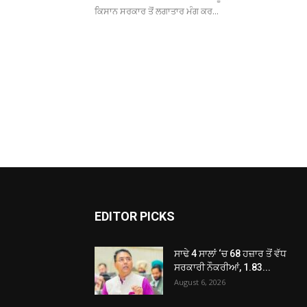
ਕਿਸਾਨ ਸਰਕਾਰ ਤੋਂ ਲਗਾਤਾਰ ਮੰਗ ਕਰ...
EDITOR PICKS
ਸਾਢੇ 4 ਸਾਲਾਂ ‘ਚ 68 ਹਜ਼ਾਰ ਤੋਂ ਵੱਧ
ਸਰਕਾਰੀ ਨੌਕਰੀਆਂ, 1.83...
August 6, 2026