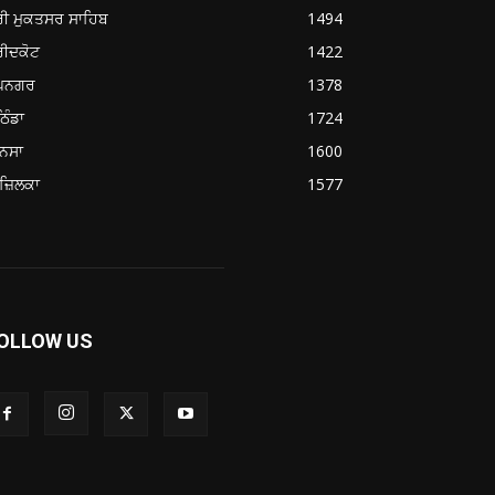
ਰੀ ਮੁਕਤਸਰ ਸਾਹਿਬ
1494
ਰੀਦਕੋਟ
1422
ੂਪਨਗਰ
1378
ਿੰਡਾ
1724
ਨਸਾ
1600
ਜ਼ਿਲਕਾ
1577
OLLOW US