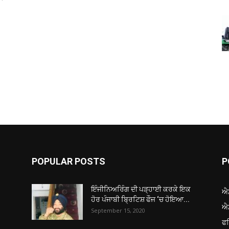
POPULAR POSTS
P
ਇੰਜੀਨਿਅਰਿੰਗ ਦੀ ਪੜ੍ਹਾਈ ਕਰਕੇ ਇਕ
ਐ
ਹੋਰ ਪੰਜਾਬੀ ਬ੍ਰਿਟਿਸ਼ ਫੌਜ ‘ਚ ਹੋਇਆ...
ਐ
September 15, 2020
ਫ