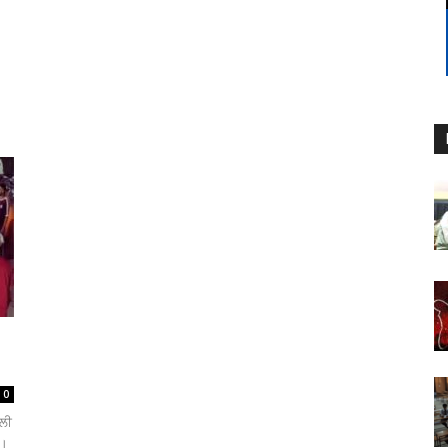
0
ੱਲੀ
ਨ।