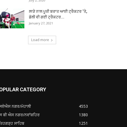
July 2, 2020
ਲਾੜੇ ਨਾਲ ਪੂਰੀ ਬਰਾਤ ਆਈ ਟ੍ਰੈਕਟਰ ‘ਤੇ,
ਡੋਲੀ ਵੀ ਗਈ ਟ੍ਰੈਕਟਰ...
January 27, 2021
Load more
OPULAR CATEGORY
ਸਏਐਸ ਨਗਰ/ਮੋਹਾਲੀ
4553
ਸ ਬੀ ਐਸ ਨਗਰ/ਨਵਾਂਸ਼ਹਿਰ
1380
ਤਿਹਗੜ੍ਹ ਸਾਹਿਬ
1251