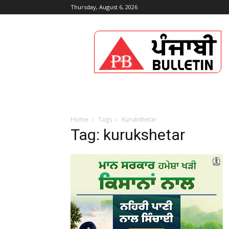
Thursday, August 6, 2026
Punjabi
Bulletin
Home
Tags
Kurukshetar
Tag: kurukshetar