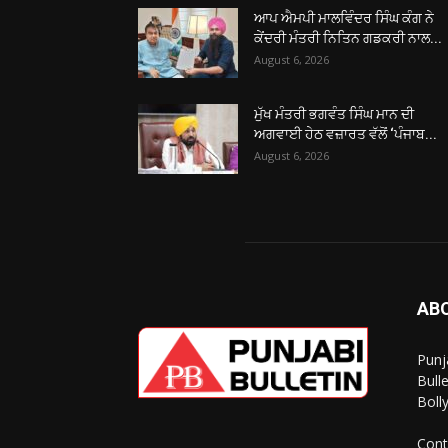
ਆਪ ਐਮਪੀ ਮਾਲਵਿੰਦਰ ਸਿੰਘ ਕੰਗ ਨੇ
ਕੇਂਦਰੀ ਮੰਤਰੀ ਨਿਤਿਨ ਗਡਕਰੀ ਨਾਲ...
August 6, 2026
ਮੁੱਖ ਮੰਤਰੀ ਭਗਵੰਤ ਸਿੰਘ ਮਾਨ ਦੀ
ਅਗਵਾਈ ਹੇਠ ਵਜ਼ਾਰਤ ਵੱਲੋਂ ‘ਪੰਜਾਬ...
August 6, 2026
AB
Punj
Bull
Boll
Cont