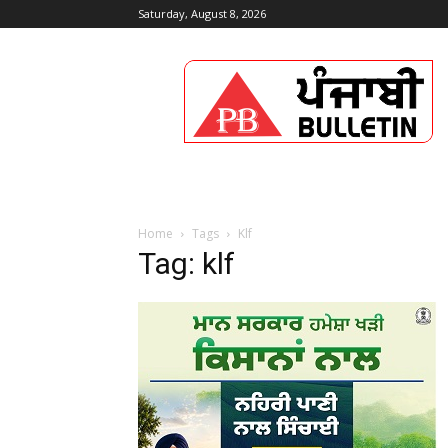
Saturday, August 8, 2026
Punjabi
Bulletin
Home
Tags
Klf
Tag: klf