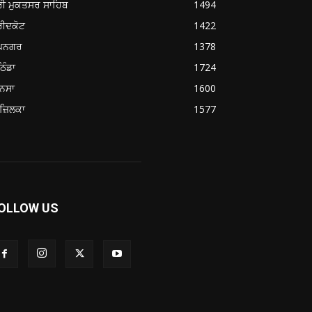
ਰੀ ਮੁਕਤਸਰ ਸਾਹਿਬ
1494
ਰੀਦਕੋਟ
1422
ੂਪਨਗਰ
1378
ਿੰਡਾ
1724
ਨਸਾ
1600
ਜ਼ਿਲਕਾ
1577
OLLOW US