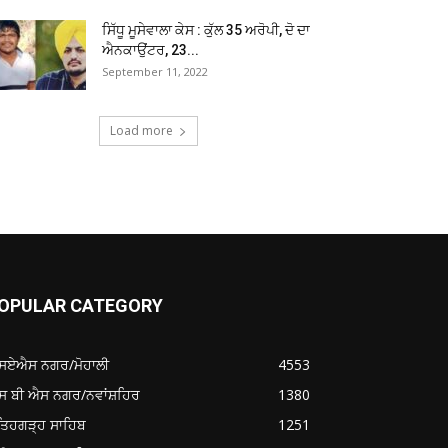
ਸਿੱਧੂ ਮੂਸੇਵਾਲਾ ਕੇਸ : ਕੁੱਲ 35 ਅਰੋਪੀ, ਦੋ ਦਾ
ਐਨਕਾਉਂਟਰ, 23...
September 11, 2022
Load more
OPULAR CATEGORY
ਸਏਐਸ ਨਗਰ/ਮੋਹਾਲੀ
4553
ਸ ਬੀ ਐਸ ਨਗਰ/ਨਵਾਂਸ਼ਹਿਰ
1380
ਤਿਹਗੜ੍ਹ ਸਾਹਿਬ
1251