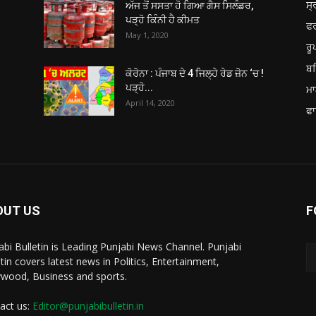
ਸ੍
ਅੱਜ ਤੋਂ ਸਸਤਾ ਹੋ ਗਿਆ ਗੈਸ ਸਿਲੰਡਰ,
ਪੜ੍ਹੋ ਕਿੰਨੀ ਹੈ ਕੀਮਤ
ਫ
May 1, 2020
ਰ
ਬਠ
ਕੋਰੋਨਾ : ਪੰਜਾਬ ਦੇ 4 ਜਿਲ੍ਹੇ ਰੇਡ ਜ਼ੋਨ ‘ਚ !
ਪੜ੍ਹੋ...
ਮਾ
April 14, 2020
ਫਾ
OUT US
F
abi Bulletin is Leading Punjabi News Channel. Punjabi
etin covers latest news in Politics, Entertainment,
ywood, Business and sports.
act us:
Editor@punjabibulletin.in