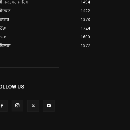
ਰੀ ਮੁਕਤਸਰ ਸਾਹਿਬ
1494
ਰੀਦਕੋਟ
1422
ੂਪਨਗਰ
1378
ਿੰਡਾ
1724
ਨਸਾ
1600
ਜ਼ਿਲਕਾ
1577
OLLOW US