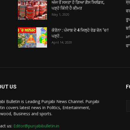
ਸ੍
ਅੱਜ ਤੋਂ ਸਸਤਾ ਹੋ ਗਿਆ ਗੈਸ ਸਿਲੰਡਰ,
ਪੜ੍ਹੋ ਕਿੰਨੀ ਹੈ ਕੀਮਤ
ਫ
May 1, 2020
ਰ
ਬਠ
ਕੋਰੋਨਾ : ਪੰਜਾਬ ਦੇ 4 ਜਿਲ੍ਹੇ ਰੇਡ ਜ਼ੋਨ ‘ਚ !
ਪੜ੍ਹੋ...
ਮਾ
April 14, 2020
ਫਾ
OUT US
F
abi Bulletin is Leading Punjabi News Channel. Punjabi
etin covers latest news in Politics, Entertainment,
ywood, Business and sports.
act us:
Editor@punjabibulletin.in