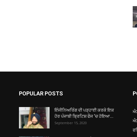
POPULAR POSTS
P
ਇੰਜੀਨਿਅਰਿੰਗ ਦੀ ਪੜ੍ਹਾਈ ਕਰਕੇ ਇਕ
ਐ
ਹੋਰ ਪੰਜਾਬੀ ਬ੍ਰਿਟਿਸ਼ ਫੌਜ ‘ਚ ਹੋਇਆ...
ਐ
September 15, 2020
ਫ