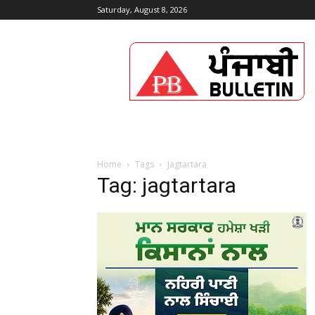
Saturday, August 8, 2026
Punjabi
Bulletin
Home
Tags
Jagtartara
Tag: jagtartara