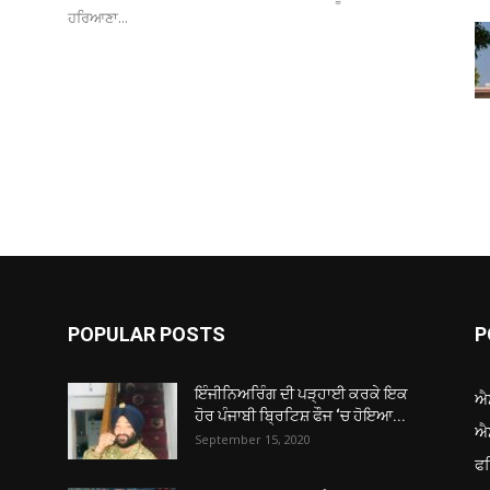
ਹਰਿਆਣਾ...
POPULAR POSTS
P
ਇੰਜੀਨਿਅਰਿੰਗ ਦੀ ਪੜ੍ਹਾਈ ਕਰਕੇ ਇਕ
ਐ
ਹੋਰ ਪੰਜਾਬੀ ਬ੍ਰਿਟਿਸ਼ ਫੌਜ ‘ਚ ਹੋਇਆ...
ਐ
September 15, 2020
ਫ