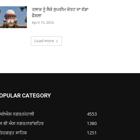
ਤਲਾਕ ਨੂੰ ਲੈਕੇ ਸੁਪਰੀਮ ਕੋਰਟ ਦਾ ਵੱਡਾ
ਫੈਸਲਾ
April 15, 2026
Load more
OPULAR CATEGORY
ਸਏਐਸ ਨਗਰ/ਮੋਹਾਲੀ
4553
ਸ ਬੀ ਐਸ ਨਗਰ/ਨਵਾਂਸ਼ਹਿਰ
1380
ਤਿਹਗੜ੍ਹ ਸਾਹਿਬ
1251