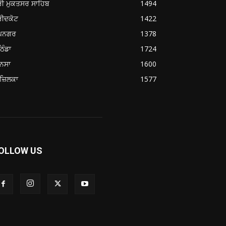
ਰੀ ਮੁਕਤਸਰ ਸਾਹਿਬ
1494
ਰੀਦਕੋਟ
1422
ੂਪਨਗਰ
1378
ਿੰਡਾ
1724
ਨਸਾ
1600
ਜ਼ਿਲਕਾ
1577
OLLOW US