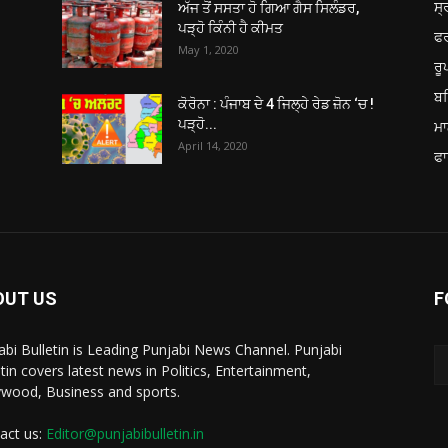
ਸ੍
ਅੱਜ ਤੋਂ ਸਸਤਾ ਹੋ ਗਿਆ ਗੈਸ ਸਿਲੰਡਰ,
ਪੜ੍ਹੋ ਕਿੰਨੀ ਹੈ ਕੀਮਤ
ਫ
May 1, 2020
ਰ
ਬਠ
ਕੋਰੋਨਾ : ਪੰਜਾਬ ਦੇ 4 ਜਿਲ੍ਹੇ ਰੇਡ ਜ਼ੋਨ ‘ਚ !
ਪੜ੍ਹੋ...
ਮਾ
April 14, 2020
ਫਾ
OUT US
F
abi Bulletin is Leading Punjabi News Channel. Punjabi
etin covers latest news in Politics, Entertainment,
ywood, Business and sports.
act us:
Editor@punjabibulletin.in