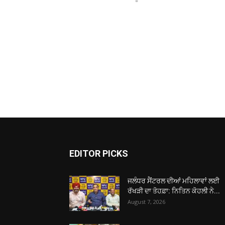
EDITOR PICKS
ਜਲੰਧਰ ਸੈਂਟਰਲ ਦੀਆਂ ਮਹਿਲਾਵਾਂ ਲਈ
ਰੱਖੜੀ ਦਾ ਤੋਹਫ਼ਾ: ਨਿਤਿਨ ਕੋਹਲੀ ਨੇ...
August 7, 2026