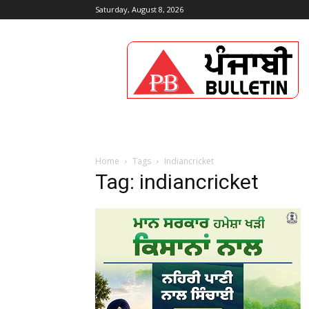
Saturday, August 8, 2026
Punjabi
Bulletin
Home
Tags
Indiancricket
Tag: indiancricket