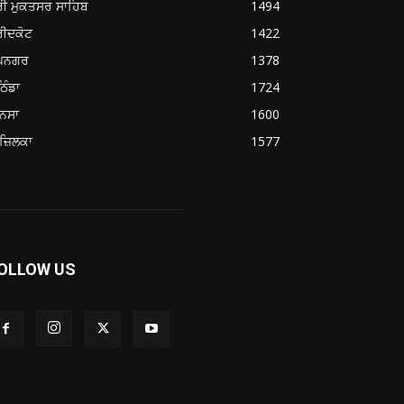
ਰੀ ਮੁਕਤਸਰ ਸਾਹਿਬ
1494
ਰੀਦਕੋਟ
1422
ੂਪਨਗਰ
1378
ਿੰਡਾ
1724
ਨਸਾ
1600
ਜ਼ਿਲਕਾ
1577
OLLOW US