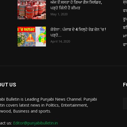
ਸ੍
ਅੱਜ ਤੋਂ ਸਸਤਾ ਹੋ ਗਿਆ ਗੈਸ ਸਿਲੰਡਰ,
ਪੜ੍ਹੋ ਕਿੰਨੀ ਹੈ ਕੀਮਤ
ਫ
May 1, 2020
ਰ
ਬਠ
ਕੋਰੋਨਾ : ਪੰਜਾਬ ਦੇ 4 ਜਿਲ੍ਹੇ ਰੇਡ ਜ਼ੋਨ ‘ਚ !
ਪੜ੍ਹੋ...
ਮਾ
April 14, 2020
ਫਾ
OUT US
F
abi Bulletin is Leading Punjabi News Channel. Punjabi
etin covers latest news in Politics, Entertainment,
ywood, Business and sports.
act us:
Editor@punjabibulletin.in