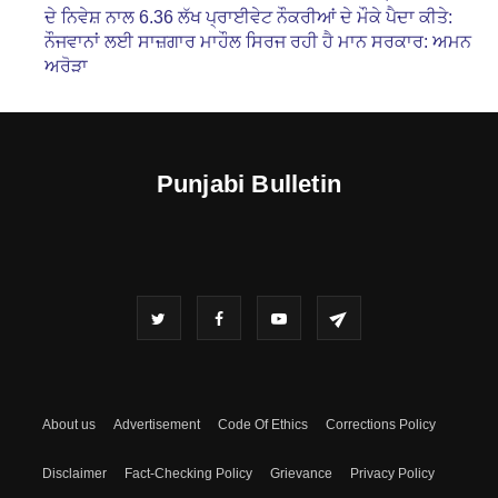
ਦੇ ਨਿਵੇਸ਼ ਨਾਲ 6.36 ਲੱਖ ਪ੍ਰਾਈਵੇਟ ਨੌਕਰੀਆਂ ਦੇ ਮੌਕੇ ਪੈਦਾ ਕੀਤੇ:
ਨੌਜਵਾਨਾਂ ਲਈ ਸਾਜ਼ਗਾਰ ਮਾਹੌਲ ਸਿਰਜ ਰਹੀ ਹੈ ਮਾਨ ਸਰਕਾਰ: ਅਮਨ
ਅਰੋੜਾ
Punjabi Bulletin
About us
Advertisement
Code Of Ethics
Corrections Policy
Disclaimer
Fact-Checking Policy
Grievance
Privacy Policy