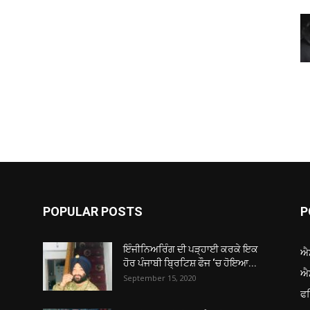
POPULAR POSTS
P
ਇੰਜੀਨਿਅਰਿੰਗ ਦੀ ਪੜ੍ਹਾਈ ਕਰਕੇ ਇਕ
ਐ
ਹੋਰ ਪੰਜਾਬੀ ਬ੍ਰਿਟਿਸ਼ ਫੌਜ ‘ਚ ਹੋਇਆ...
ਐ
September 15, 2020
ਫ