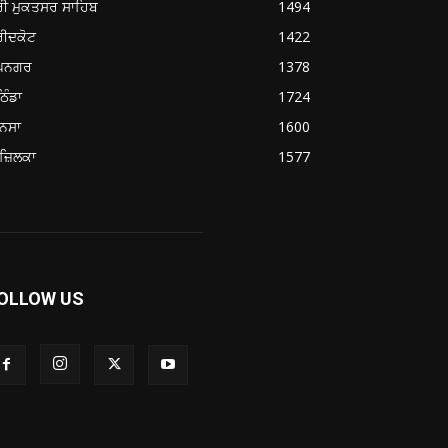
ਰੀ ਮੁਕਤਸਰ ਸਾਹਿਬ
1494
ਰੀਦਕੋਟ
1422
ੂਪਨਗਰ
1378
ਿੰਡਾ
1724
ਨਸਾ
1600
ਜ਼ਿਲਕਾ
1577
OLLOW US