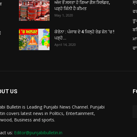
ਸ੍
ਅੱਜ ਤੋਂ ਸਸਤਾ ਹੋ ਗਿਆ ਗੈਸ ਸਿਲੰਡਰ,
ਂਗ
ਪੜ੍ਹੋ ਕਿੰਨੀ ਹੈ ਕੀਮਤ
ਫ
May 1, 2020
ਰ
ਬਠ
ਕੋਰੋਨਾ : ਪੰਜਾਬ ਦੇ 4 ਜਿਲ੍ਹੇ ਰੇਡ ਜ਼ੋਨ ‘ਚ !
ਂ
ਪੜ੍ਹੋ...
ਮਾ
April 14, 2020
ਫਾ
OUT US
F
abi Bulletin is Leading Punjabi News Channel. Punjabi
etin covers latest news in Politics, Entertainment,
ywood, Business and sports.
act us:
Editor@punjabibulletin.in