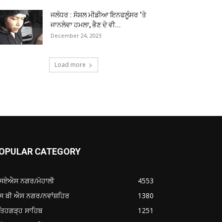
ਜਲੰਧਰ : ਸੋਸ਼ਲ ਮੀਡੀਆ ਇਨਫਲੂੰਸਰ ‘ਤੇ
ਜਾਨਲੇਵਾ ਹਮਲਾ, ਭੈਣ ਦੇ ਵੀ...
December 24, 2023
Load more
OPULAR CATEGORY
ਸਏਐਸ ਨਗਰ/ਮੋਹਾਲੀ
4553
ਸ ਬੀ ਐਸ ਨਗਰ/ਨਵਾਂਸ਼ਹਿਰ
1380
ਤਿਹਗੜ੍ਹ ਸਾਹਿਬ
1251