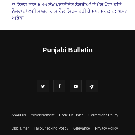
ਦੇ ਨਿਵੇਸ਼ ਨਾਲ 6.36 ਲੱਖ ਪ੍ਰਾਈਵੇਟ ਨੌਕਰੀਆਂ ਦੇ ਮੌਕੇ ਪੈਦਾ ਕੀਤੇ:
ਨੌਜਵਾਨਾਂ ਲਈ ਸਾਜ਼ਗਾਰ ਮਾਹੌਲ ਸਿਰਜ ਰਹੀ ਹੈ ਮਾਨ ਸਰਕਾਰ: ਅਮਨ
ਅਰੋੜਾ
Punjabi Bulletin
About us
Advertisement
Code Of Ethics
Corrections Policy
Disclaimer
Fact-Checking Policy
Grievance
Privacy Policy