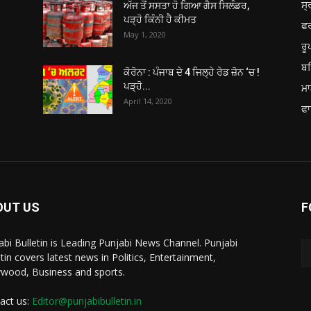
ਸ੍
ਅੱਜ ਤੋਂ ਸਸਤਾ ਹੋ ਗਿਆ ਗੈਸ ਸਿਲੰਡਰ,
ਪੜ੍ਹੋ ਕਿੰਨੀ ਹੈ ਕੀਮਤ
ਫ
May 1, 2020
ਰ
ਬਠ
ਕੋਰੋਨਾ : ਪੰਜਾਬ ਦੇ 4 ਜਿਲ੍ਹੇ ਰੇਡ ਜ਼ੋਨ ‘ਚ !
ਪੜ੍ਹੋ...
ਮਾ
April 14, 2020
ਫਾ
OUT US
F
abi Bulletin is Leading Punjabi News Channel. Punjabi
etin covers latest news in Politics, Entertainment,
ywood, Business and sports.
act us:
Editor@punjabibulletin.in