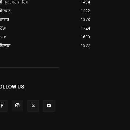
ਰੀ ਮੁਕਤਸਰ ਸਾਹਿਬ
1494
ਰੀਦਕੋਟ
1422
ੂਪਨਗਰ
1378
ਿੰਡਾ
1724
ਨਸਾ
1600
ਜ਼ਿਲਕਾ
1577
OLLOW US