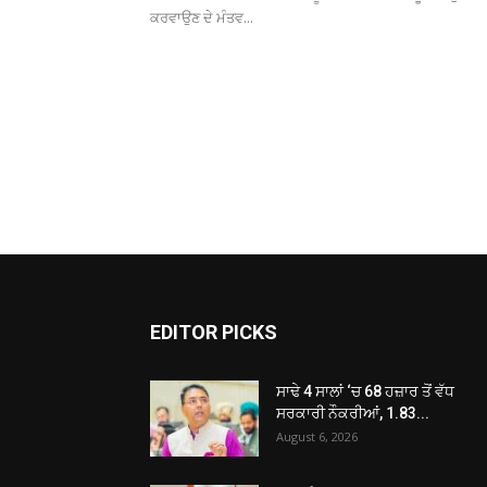
ਕਰਵਾਉਣ ਦੇ ਮੰਤਵ...
EDITOR PICKS
ਸਾਢੇ 4 ਸਾਲਾਂ ‘ਚ 68 ਹਜ਼ਾਰ ਤੋਂ ਵੱਧ
ਸਰਕਾਰੀ ਨੌਕਰੀਆਂ, 1.83...
August 6, 2026