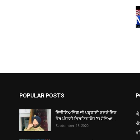
POPULAR POSTS
P
ਇੰਜੀਨਿਅਰਿੰਗ ਦੀ ਪੜ੍ਹਾਈ ਕਰਕੇ ਇਕ
ਐ
ਹੋਰ ਪੰਜਾਬੀ ਬ੍ਰਿਟਿਸ਼ ਫੌਜ ‘ਚ ਹੋਇਆ...
ਐ
September 15, 2020
ਫ