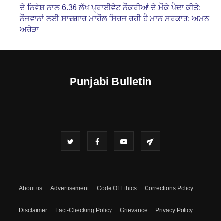
ਦੇ ਨਿਵੇਸ਼ ਨਾਲ 6.36 ਲੱਖ ਪ੍ਰਾਈਵੇਟ ਨੌਕਰੀਆਂ ਦੇ ਮੌਕੇ ਪੈਦਾ ਕੀਤੇ:
ਨੌਜਵਾਨਾਂ ਲਈ ਸਾਜ਼ਗਾਰ ਮਾਹੌਲ ਸਿਰਜ ਰਹੀ ਹੈ ਮਾਨ ਸਰਕਾਰ: ਅਮਨ
ਅਰੋੜਾ
Punjabi Bulletin
About us
Advertisement
Code Of Ethics
Corrections Policy
Disclaimer
Fact-Checking Policy
Grievance
Privacy Policy