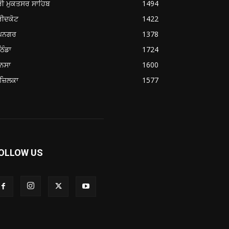
ਰੀ ਮੁਕਤਸਰ ਸਾਹਿਬ
1494
ਰੀਦਕੋਟ
1422
ੂਪਨਗਰ
1378
ਿੰਡਾ
1724
ਨਸਾ
1600
ਜ਼ਿਲਕਾ
1577
OLLOW US