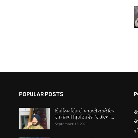
POPULAR POSTS
P
ਇੰਜੀਨਿਅਰਿੰਗ ਦੀ ਪੜ੍ਹਾਈ ਕਰਕੇ ਇਕ
ਐ
ਹੋਰ ਪੰਜਾਬੀ ਬ੍ਰਿਟਿਸ਼ ਫੌਜ ‘ਚ ਹੋਇਆ...
ਐ
September 15, 2020
ਫ