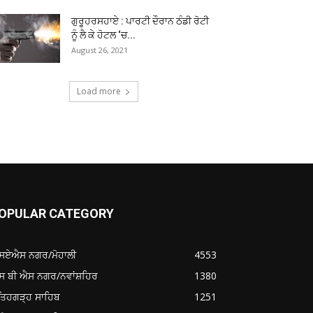
ਗੁਰੂਹਰਸਹਾਏ : ਪਾਰਟੀ ਦੌਰਾਨ ਠੰਡੀ ਰੋਟੀ
ਨੂੰ ਲੈ ਕੇ ਹੋਟਲ ‘ਚ...
August 26, 2021
Load more
OPULAR CATEGORY
ਸਏਐਸ ਨਗਰ/ਮੋਹਾਲੀ
4553
ਸ ਬੀ ਐਸ ਨਗਰ/ਨਵਾਂਸ਼ਹਿਰ
1380
ਤਿਹਗੜ੍ਹ ਸਾਹਿਬ
1251