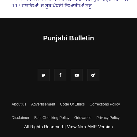
117 ਹਲਕਿਆਂ ‘ਚ ਬੂਥ ਪੱਧਰੀ ਤਿਆਰੀਆਂ ਸ਼ੁਰੂ
Punjabi Bulletin
About us
Advertisement
Code Of Ethics
Corrections Policy
Disclaimer
Fact-Checking Policy
Grievance
Privacy Policy
All Rights Reserved
|
View Non-AMP Version