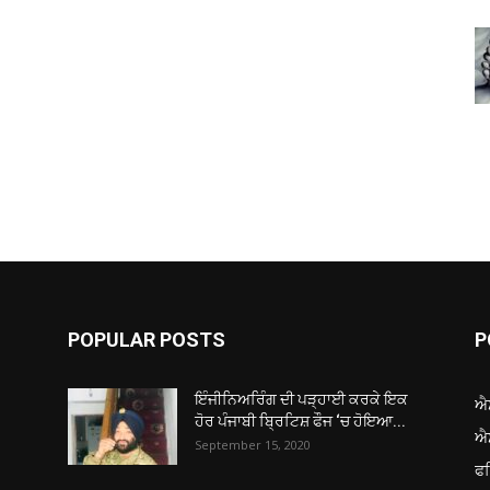
POPULAR POSTS
P
ਇੰਜੀਨਿਅਰਿੰਗ ਦੀ ਪੜ੍ਹਾਈ ਕਰਕੇ ਇਕ
ਐ
ਹੋਰ ਪੰਜਾਬੀ ਬ੍ਰਿਟਿਸ਼ ਫੌਜ ‘ਚ ਹੋਇਆ...
ਐ
September 15, 2020
ਫ