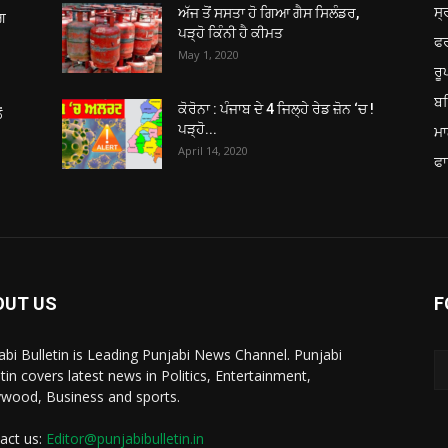
ਸ੍
ਅੱਜ ਤੋਂ ਸਸਤਾ ਹੋ ਗਿਆ ਗੈਸ ਸਿਲੰਡਰ,
ਂਗ
ਪੜ੍ਹੋ ਕਿੰਨੀ ਹੈ ਕੀਮਤ
ਫ
May 1, 2020
ਰ
ਬਠ
ਕੋਰੋਨਾ : ਪੰਜਾਬ ਦੇ 4 ਜਿਲ੍ਹੇ ਰੇਡ ਜ਼ੋਨ ‘ਚ !
ਂ
ਪੜ੍ਹੋ...
ਮਾ
April 14, 2020
ਫਾ
OUT US
F
abi Bulletin is Leading Punjabi News Channel. Punjabi
etin covers latest news in Politics, Entertainment,
ywood, Business and sports.
act us:
Editor@punjabibulletin.in