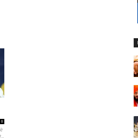
0
ਦੇ
...