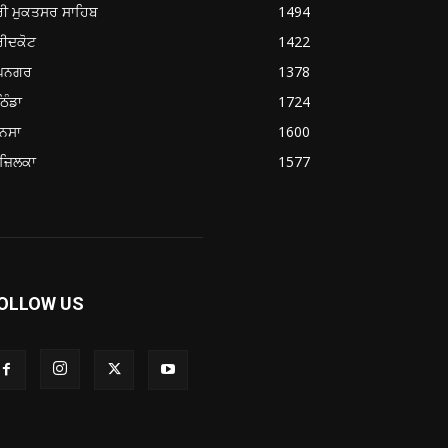
ਰੀ ਮੁਕਤਸਰ ਸਾਹਿਬ
1494
ਰੀਦਕੋਟ
1422
ੂਪਨਗਰ
1378
ਿੰਡਾ
1724
ਨਸਾ
1600
ਜ਼ਿਲਕਾ
1577
OLLOW US