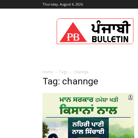
Thursday, August 6, 2026
Punjabi
Bulletin
Home
Tags
Channge
Tag: channge