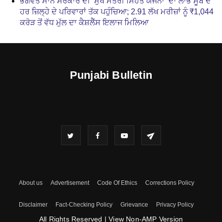
ਭਗਵੰਤ ਮਾਨ ਸਰਕਾਰ ਦੀ ‘ਮੁੱਖ ਮੰਤਰੀ ਸਿਹਤ ਯੋਜਨਾ’ ਦਾ ਲਾਭ ਸੂਬੇ ਦੇ
ਹਰ ਜ਼ਿਲ੍ਹੇ ਦੇ ਪਰਿਵਾਰਾਂ ਤੱਕ ਪਹੁੰਚਿਆ; 2.91 ਲੱਖ ਮਰੀਜ਼ਾਂ ਨੂੰ ₹1,044
ਕਰੋੜ ਤੋਂ ਵੱਧ ਮੁੱਲ ਦਾ ਕੈਸ਼ਲੈੱਸ ਇਲਾਜ ਮਿਲਿਆ
Punjabi Bulletin
About us
Advertisement
Code Of Ethics
Corrections Policy
Disclaimer
Fact-Checking Policy
Grievance
Privacy Policy
All Rights Reserved
|
View Non-AMP Version