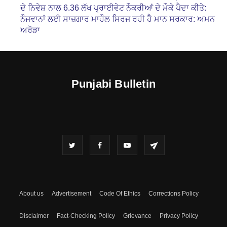
ਦੇ ਨਿਵੇਸ਼ ਨਾਲ 6.36 ਲੱਖ ਪ੍ਰਾਈਵੇਟ ਨੌਕਰੀਆਂ ਦੇ ਮੌਕੇ ਪੈਦਾ ਕੀਤੇ:
ਨੌਜਵਾਨਾਂ ਲਈ ਸਾਜ਼ਗਾਰ ਮਾਹੌਲ ਸਿਰਜ ਰਹੀ ਹੈ ਮਾਨ ਸਰਕਾਰ: ਅਮਨ
ਅਰੋੜਾ
Punjabi Bulletin
About us
Advertisement
Code Of Ethics
Corrections Policy
Disclaimer
Fact-Checking Policy
Grievance
Privacy Policy