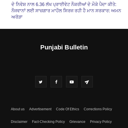
ਦੇ ਨਿਵੇਸ਼ ਨਾਲ 6.36 ਲੱਖ ਪ੍ਰਾਈਵੇਟ ਨੌਕਰੀਆਂ ਦੇ ਮੌਕੇ ਪੈਦਾ ਕੀਤੇ:
ਨੌਜਵਾਨਾਂ ਲਈ ਸਾਜ਼ਗਾਰ ਮਾਹੌਲ ਸਿਰਜ ਰਹੀ ਹੈ ਮਾਨ ਸਰਕਾਰ: ਅਮਨ
ਅਰੋੜਾ
Punjabi Bulletin
About us
Advertisement
Code Of Ethics
Corrections Policy
Disclaimer
Fact-Checking Policy
Grievance
Privacy Policy