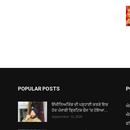
POPULAR POSTS
P
ਇੰਜੀਨਿਅਰਿੰਗ ਦੀ ਪੜ੍ਹਾਈ ਕਰਕੇ ਇਕ
ਐ
ਹੋਰ ਪੰਜਾਬੀ ਬ੍ਰਿਟਿਸ਼ ਫੌਜ ‘ਚ ਹੋਇਆ...
ਐ
September 15, 2020
ਫ