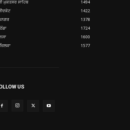
ਰੀ ਮੁਕਤਸਰ ਸਾਹਿਬ
1494
ਰੀਦਕੋਟ
1422
ੂਪਨਗਰ
1378
ਿੰਡਾ
1724
ਨਸਾ
1600
ਜ਼ਿਲਕਾ
1577
OLLOW US