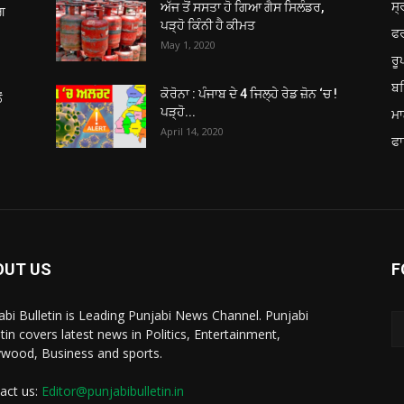
ਸ੍
ਅੱਜ ਤੋਂ ਸਸਤਾ ਹੋ ਗਿਆ ਗੈਸ ਸਿਲੰਡਰ,
ਂਗ
ਪੜ੍ਹੋ ਕਿੰਨੀ ਹੈ ਕੀਮਤ
ਫ
May 1, 2020
ਰ
ਬਠ
ਕੋਰੋਨਾ : ਪੰਜਾਬ ਦੇ 4 ਜਿਲ੍ਹੇ ਰੇਡ ਜ਼ੋਨ ‘ਚ !
ਂ
ਪੜ੍ਹੋ...
ਮਾ
April 14, 2020
ਫਾ
OUT US
F
abi Bulletin is Leading Punjabi News Channel. Punjabi
etin covers latest news in Politics, Entertainment,
ywood, Business and sports.
act us:
Editor@punjabibulletin.in