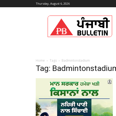
Thursday, August 6, 2026
Punjabi
Bulletin
Home
Tags
Badmintonstadium
Tag: Badmintonstadiu