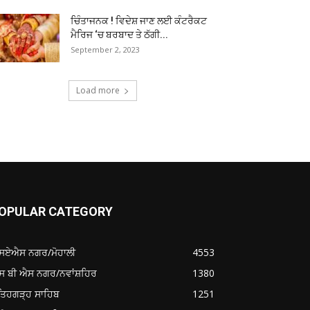
ਚਿੰਤਾਜਨਕ ! ਵਿਦੇਸ਼ ਜਾਣ ਲਈ ਕੰਟਰੈਕਟ
ਮੈਰਿਜ ‘ਚ ਬਰਬਾਦ ਤੇ ਠੱਗੀ...
September 2, 2023
Load more
OPULAR CATEGORY
ਸਏਐਸ ਨਗਰ/ਮੋਹਾਲੀ
4553
ਸ ਬੀ ਐਸ ਨਗਰ/ਨਵਾਂਸ਼ਹਿਰ
1380
ਤਿਹਗੜ੍ਹ ਸਾਹਿਬ
1251