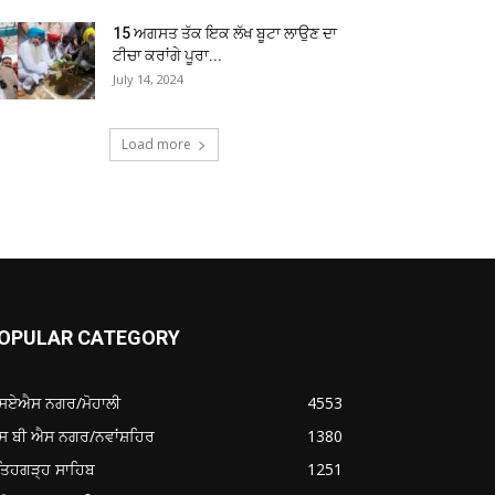
15 ਅਗਸਤ ਤੱਕ ਇਕ ਲੱਖ ਬੂਟਾ ਲਾਉਣ ਦਾ
ਟੀਚਾ ਕਰਾਂਗੇ ਪੂਰਾ...
July 14, 2024
Load more
OPULAR CATEGORY
ਸਏਐਸ ਨਗਰ/ਮੋਹਾਲੀ
4553
ਸ ਬੀ ਐਸ ਨਗਰ/ਨਵਾਂਸ਼ਹਿਰ
1380
ਤਿਹਗੜ੍ਹ ਸਾਹਿਬ
1251