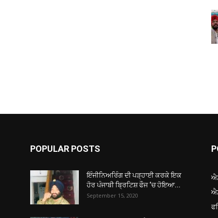
POPULAR POSTS
P
ਇੰਜੀਨਿਅਰਿੰਗ ਦੀ ਪੜ੍ਹਾਈ ਕਰਕੇ ਇਕ
ਐ
ਹੋਰ ਪੰਜਾਬੀ ਬ੍ਰਿਟਿਸ਼ ਫੌਜ ‘ਚ ਹੋਇਆ...
ਐ
September 15, 2020
ਫ