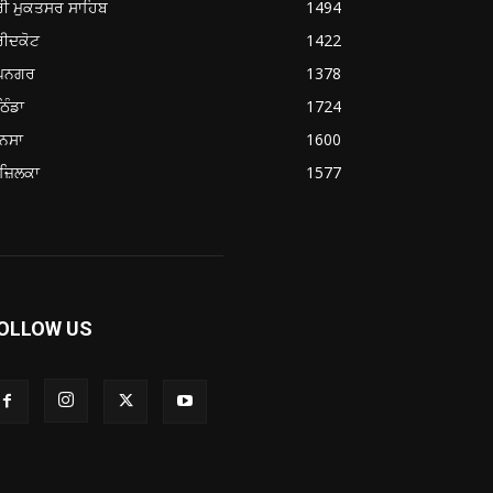
ਰੀ ਮੁਕਤਸਰ ਸਾਹਿਬ
1494
ਰੀਦਕੋਟ
1422
ੂਪਨਗਰ
1378
ਿੰਡਾ
1724
ਨਸਾ
1600
ਜ਼ਿਲਕਾ
1577
OLLOW US