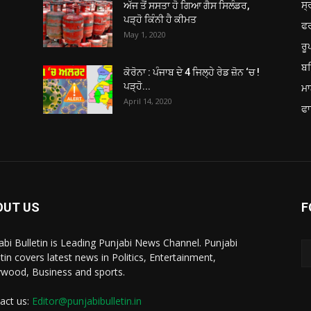
ਸ੍
ਅੱਜ ਤੋਂ ਸਸਤਾ ਹੋ ਗਿਆ ਗੈਸ ਸਿਲੰਡਰ,
ਪੜ੍ਹੋ ਕਿੰਨੀ ਹੈ ਕੀਮਤ
ਫ
May 1, 2020
ਰ
ਬਠ
ਕੋਰੋਨਾ : ਪੰਜਾਬ ਦੇ 4 ਜਿਲ੍ਹੇ ਰੇਡ ਜ਼ੋਨ ‘ਚ !
ਪੜ੍ਹੋ...
ਮਾ
April 14, 2020
ਫਾ
OUT US
F
abi Bulletin is Leading Punjabi News Channel. Punjabi
etin covers latest news in Politics, Entertainment,
ywood, Business and sports.
act us:
Editor@punjabibulletin.in