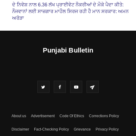
ਦੇ ਨਿਵੇਸ਼ ਨਾਲ 6.36 ਲੱਖ ਪ੍ਰਾਈਵੇਟ ਨੌਕਰੀਆਂ ਦੇ ਮੌਕੇ ਪੈਦਾ ਕੀਤੇ:
ਨੌਜਵਾਨਾਂ ਲਈ ਸਾਜ਼ਗਾਰ ਮਾਹੌਲ ਸਿਰਜ ਰਹੀ ਹੈ ਮਾਨ ਸਰਕਾਰ: ਅਮਨ
ਅਰੋੜਾ
Punjabi Bulletin
About us
Advertisement
Code Of Ethics
Corrections Policy
Disclaimer
Fact-Checking Policy
Grievance
Privacy Policy