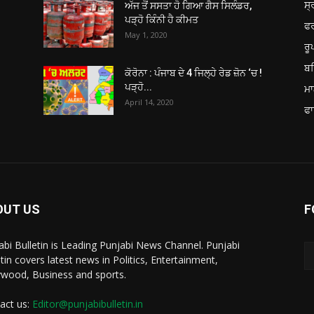
ਸ੍
ਅੱਜ ਤੋਂ ਸਸਤਾ ਹੋ ਗਿਆ ਗੈਸ ਸਿਲੰਡਰ,
ਪੜ੍ਹੋ ਕਿੰਨੀ ਹੈ ਕੀਮਤ
ਫ
May 1, 2020
ਰ
ਬਠ
ਕੋਰੋਨਾ : ਪੰਜਾਬ ਦੇ 4 ਜਿਲ੍ਹੇ ਰੇਡ ਜ਼ੋਨ ‘ਚ !
ਪੜ੍ਹੋ...
ਮਾ
April 14, 2020
ਫਾ
OUT US
F
abi Bulletin is Leading Punjabi News Channel. Punjabi
etin covers latest news in Politics, Entertainment,
ywood, Business and sports.
act us:
Editor@punjabibulletin.in