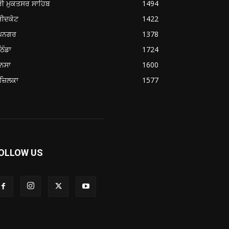
ਰੀ ਮੁਕਤਸਰ ਸਾਹਿਬ
1494
ਰੀਦਕੋਟ
1422
ੂਪਨਗਰ
1378
ਿੰਡਾ
1724
ਨਸਾ
1600
ਜ਼ਿਲਕਾ
1577
OLLOW US