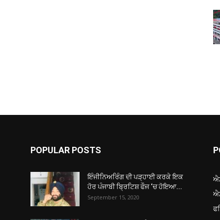
POPULAR POSTS
P
ਇੰਜੀਨਿਅਰਿੰਗ ਦੀ ਪੜ੍ਹਾਈ ਕਰਕੇ ਇਕ
ਐ
ਹੋਰ ਪੰਜਾਬੀ ਬ੍ਰਿਟਿਸ਼ ਫੌਜ ‘ਚ ਹੋਇਆ...
ਐ
September 15, 2020
ਫ