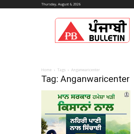
Thursday, August 6, 2026
Punjabi
Bulletin
Home
Tags
Anganwaricenter
Tag: Anganwaricenter